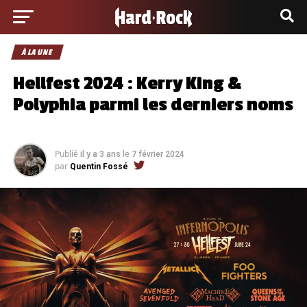
À LA UNE
Hellfest 2024 : Kerry King &
Polyphia parmi les derniers noms
Publié
le
il y a 3 ans
7 février 2024
par
Quentin Fossé