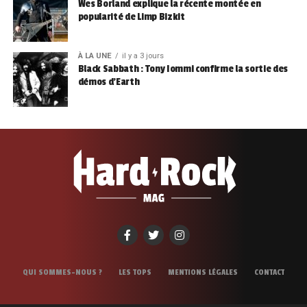
Wes Borland explique la récente montée en
popularité de Limp Bizkit
À LA UNE
il y a 3 jours
Black Sabbath : Tony Iommi confirme la sortie des
démos d’Earth
QUI SOMMES-NOUS ?
LES TOPS
MENTIONS LÉGALES
CONTACT