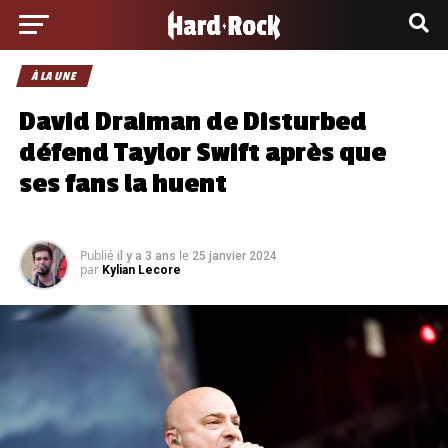
À LA UNE
David Draiman de Disturbed
défend Taylor Swift après que
ses fans la huent
Publié
le
il y a 3 ans
25 janvier 2024
par
Kylian Lecore