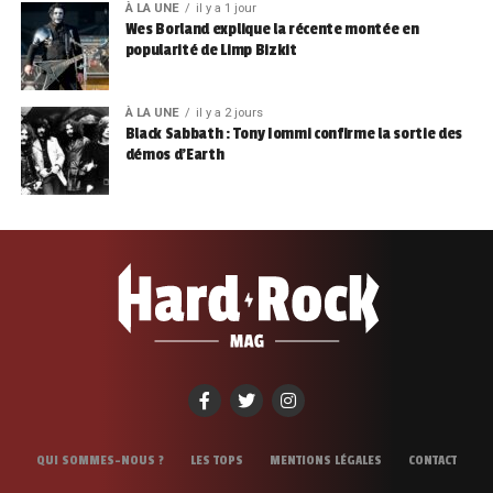
À LA UNE
il y a 1 jour
Wes Borland explique la récente montée en
popularité de Limp Bizkit
À LA UNE
il y a 2 jours
Black Sabbath : Tony Iommi confirme la sortie des
démos d’Earth
QUI SOMMES-NOUS ?
LES TOPS
MENTIONS LÉGALES
CONTACT