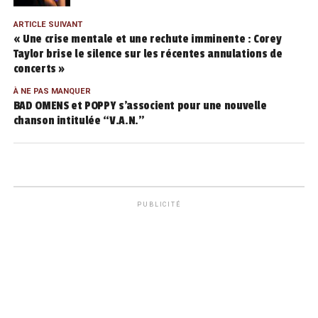
ARTICLE SUIVANT
« Une crise mentale et une rechute imminente : Corey
Taylor brise le silence sur les récentes annulations de
concerts »
À NE PAS MANQUER
BAD OMENS et POPPY s’associent pour une nouvelle
chanson intitulée “V.A.N.”
PUBLICITÉ