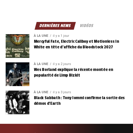
DERNIÈRES NEWS
VIDÉOS
À LA UNE
il y a 1 jour
Mercyful Fate, Electric Callboy et Motionless In
White en tête d’affiche du Bloodstock 2027
À LA UNE
il y a 2 jours
Wes Borland explique la récente montée en
popularité de Limp Bizkit
À LA UNE
il y a 3 jours
Black Sabbath : Tony Iommi confirme la sortie des
démos d’Earth