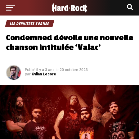
LES DERNIÈRES SORTIES
Condemned dévoile une nouvelle
chanson intitulée ‘Valac’
Publié
le
il y a 3 ans
20 octobre 2023
par
Kylian Lecore