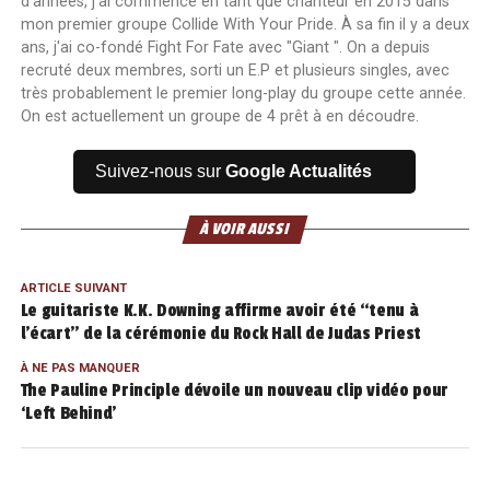
d'années, j'ai commencé en tant que chanteur en 2015 dans
mon premier groupe Collide With Your Pride. À sa fin il y a deux
ans, j'ai co-fondé Fight For Fate avec "Giant ". On a depuis
recruté deux membres, sorti un E.P et plusieurs singles, avec
très probablement le premier long-play du groupe cette année.
On est actuellement un groupe de 4 prêt à en découdre.
Suivez-nous sur
Google Actualités
À VOIR AUSSI
ARTICLE SUIVANT
Le guitariste K.K. Downing affirme avoir été “tenu à
l’écart” de la cérémonie du Rock Hall de Judas Priest
À NE PAS MANQUER
The Pauline Principle dévoile un nouveau clip vidéo pour
‘Left Behind’