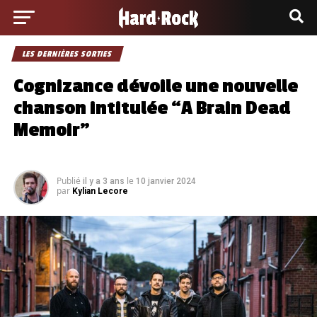
LES DERNIÈRES SORTIES
Cognizance dévoile une nouvelle
chanson intitulée “A Brain Dead
Memoir”
Publié
le
il y a 3 ans
10 janvier 2024
par
Kylian Lecore