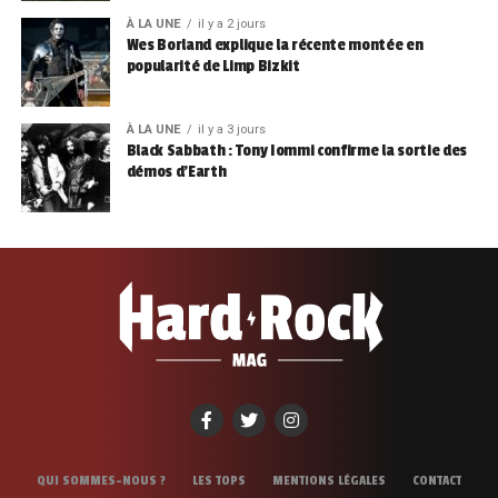
À LA UNE
il y a 2 jours
Wes Borland explique la récente montée en
popularité de Limp Bizkit
À LA UNE
il y a 3 jours
Black Sabbath : Tony Iommi confirme la sortie des
démos d’Earth
QUI SOMMES-NOUS ?
LES TOPS
MENTIONS LÉGALES
CONTACT