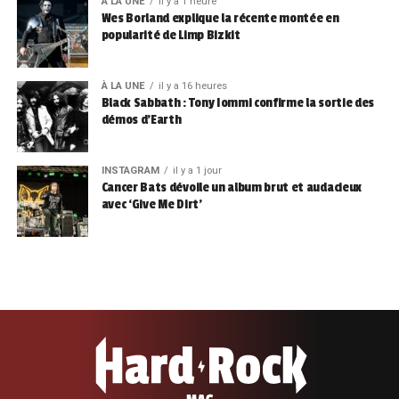
À LA UNE
il y a 1 heure
Wes Borland explique la récente montée en
popularité de Limp Bizkit
À LA UNE
il y a 16 heures
Black Sabbath : Tony Iommi confirme la sortie des
démos d’Earth
INSTAGRAM
il y a 1 jour
Cancer Bats dévoile un album brut et audacieux
avec ‘Give Me Dirt’