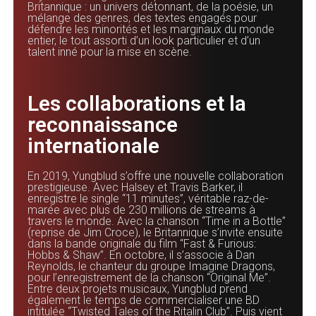
Britannique : un univers détonnant, de la poésie, un
mélange des genres, des textes engagés pour
défendre les minorités et les marginaux du monde
entier, le tout assorti d’un look particulier et d’un
talent inné pour la mise en scène.
Les collaborations et la
reconnaissance
internationale
En 2019, Yungblud s’offre une nouvelle collaboration
prestigieuse. Avec Halsey et Travis Barker, il
enregistre le single “11 minutes”, véritable raz-de-
marée avec plus de 230 millions de streams à
travers le monde. Avec la chanson “Time in a Bottle”
(reprise de Jim Croce), le Britannique s’invite ensuite
dans la bande originale du film “Fast & Furious:
Hobbs & Shaw”. En octobre, il s’associe à Dan
Reynolds, le chanteur du groupe Imagine Dragons,
pour l’enregistrement de la chanson “Original Me”.
Entre deux projets musicaux, Yungblud prend
également le temps de commercialiser une BD
intitulée “Twisted Tales of the Ritalin Club”. Puis vient