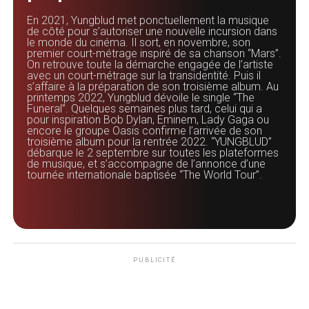
En 2021, Yungblud met ponctuellement la musique
de côté pour s’autoriser une nouvelle incursion dans
le monde du cinéma. Il sort, en novembre, son
premier court-métrage inspiré de sa chanson “Mars”.
On retrouve toute la démarche engagée de l’artiste
avec un court-métrage sur la transidentité. Puis il
s’affaire à la préparation de son troisième album. Au
printemps 2022, Yungblud dévoile le single “The
Funeral”. Quelques semaines plus tard, celui qui a
pour inspiration Bob Dylan, Eminem, Lady Gaga ou
encore le groupe Oasis confirme l’arrivée de son
troisième album pour la rentrée 2022. “YUNGBLUD”
débarque le 2 septembre sur toutes les plateformes
de musique, et s’accompagne de l’annonce d’une
tournée internationale baptisée “The World Tour”.
PUBLICITÉ