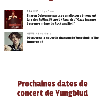
À LA UNE
il y a 3 ans
Sharon Osbourne partage un discours émouvant
lors des Rolling Stone UK Awards : “Ozzy incarne
l’essence même du Rock and Roll”
NEWS
il y a 4 ans
Découvrez la nouvelle chanson de Yungblud : « The
Emperor » !
Prochaines dates de
concert de Yungblud