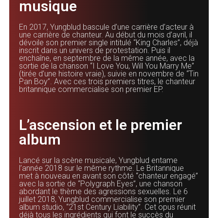
musique
En 2017, Yungblud bascule d’une carrière d’acteur à
une carrière de chanteur. Au début du mois d’avril, il
dévoile son premier single intitulé “King Charles”, déjà
inscrit dans un univers de protestation. Puis il
enchaîne, en septembre de la même année, avec la
sortie de la chanson “I Love You, Will You Marry Me”
(tirée d’une histoire vraie), suivie en novembre de “Tin
Pan Boy”. Avec ces trois premiers titres, le chanteur
britannique commercialise son premier EP.
L’ascension et le premier
album
Lancé sur la scène musicale, Yungblud entame
l’année 2018 sur le même rythme. Le Britannique
met à nouveau en avant son côté “chanteur engagé”
avec la sortie de “Polygraph Eyes”, une chanson
abordant le thème des agressions sexuelles. Le 6
juillet 2018, Yungblud commercialise son premier
album studio, “21st Century Liability”. Cet opus réunit
déjà tous les ingrédients qui font le succès du