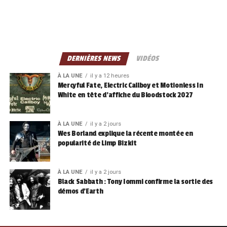
DERNIÈRES NEWS
VIDÉOS
À LA UNE
il y a 12 heures
Mercyful Fate, Electric Callboy et Motionless In
White en tête d’affiche du Bloodstock 2027
À LA UNE
il y a 2 jours
Wes Borland explique la récente montée en
popularité de Limp Bizkit
À LA UNE
il y a 2 jours
Black Sabbath : Tony Iommi confirme la sortie des
démos d’Earth