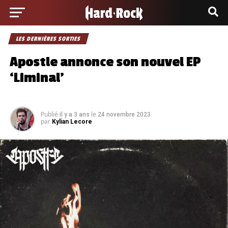
LES DERNIÈRES SORTIES
Apostle annonce son nouvel EP
‘Liminal’
Publié
le
il y a 3 ans
24 novembre 2023
par
Kylian Lecore