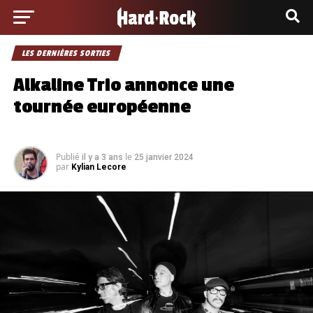
LES DERNIÈRES SORTIES
Alkaline Trio annonce une
tournée européenne
Publié
le
il y a 3 ans
25 janvier 2024
par
Kylian Lecore