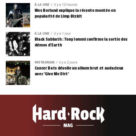
À LA UNE
il y a 12 heures
Wes Borland explique la récente montée en
popularité de Limp Bizkit
À LA UNE
il y a 1 jour
Black Sabbath : Tony Iommi confirme la sortie des
démos d’Earth
INSTAGRAM
il y a 2 jours
Cancer Bats dévoile un album brut et audacieux
avec ‘Give Me Dirt’