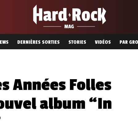
EWS
DERNIÈRES SORTIES
STORIES
VIDÉOS
PAR GR
es Années Folles
ouvel album “In
”