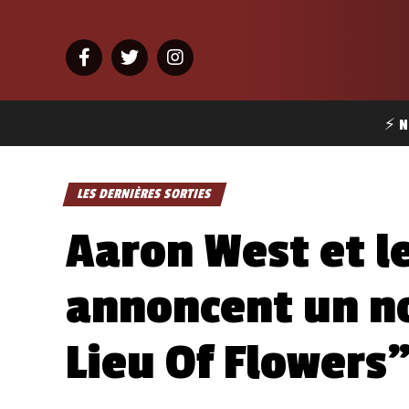
⚡ N
LES DERNIÈRES SORTIES
Aaron West et l
annoncent un n
Lieu Of Flowers