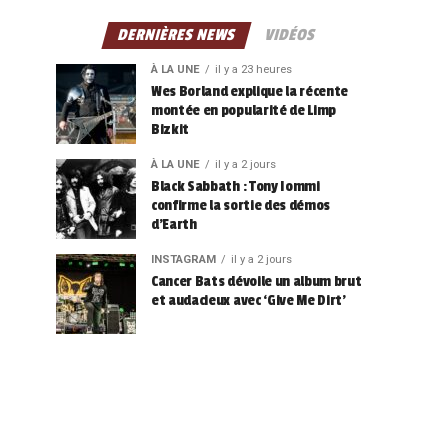
DERNIÈRES NEWS
VIDÉOS
À LA UNE
il y a 23 heures
Wes Borland explique la récente
montée en popularité de Limp
Bizkit
À LA UNE
il y a 2 jours
Black Sabbath : Tony Iommi
confirme la sortie des démos
d’Earth
INSTAGRAM
il y a 2 jours
Cancer Bats dévoile un album brut
et audacieux avec ‘Give Me Dirt’