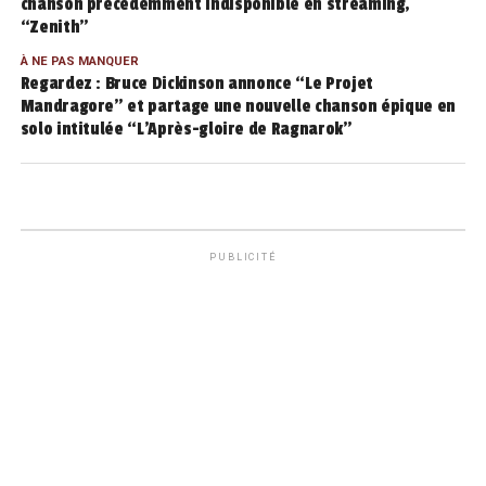
chanson précédemment indisponible en streaming,
“Zenith”
À NE PAS MANQUER
Regardez : Bruce Dickinson annonce “Le Projet
Mandragore” et partage une nouvelle chanson épique en
solo intitulée “L’Après-gloire de Ragnarok”
PUBLICITÉ