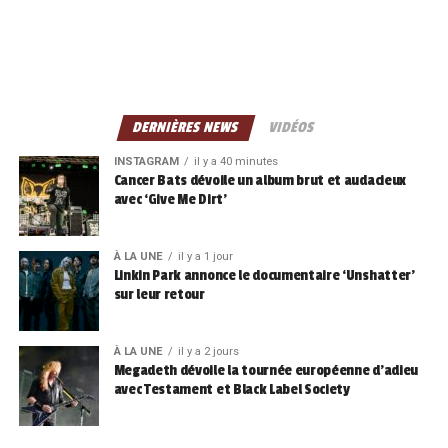
DERNIÈRES NEWS
VIDÉOS
INSTAGRAM
il y a 40 minutes
Cancer Bats dévoile un album brut et audacieux
avec ‘Give Me Dirt’
À LA UNE
il y a 1 jour
Linkin Park annonce le documentaire ‘Unshatter’
sur leur retour
À LA UNE
il y a 2 jours
Megadeth dévoile la tournée européenne d’adieu
avec Testament et Black Label Society