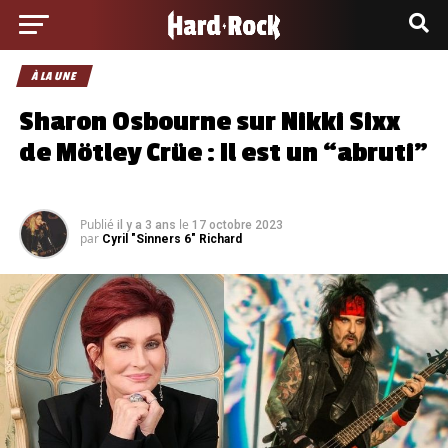
À LA UNE
Sharon Osbourne sur Nikki Sixx
de Mötley Crüe : Il est un “abruti”
Publié
le
il y a 3 ans
17 octobre 2023
par
Cyril "Sinners 6" Richard