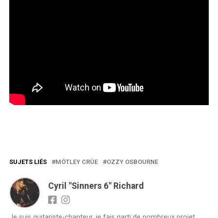
SUJETS LIÉS
MÖTLEY CRÜE
OZZY OSBOURNE
Cyril "Sinners 6" Richard
Je suis guitariste-chanteur, je fais parti de nombreux projet