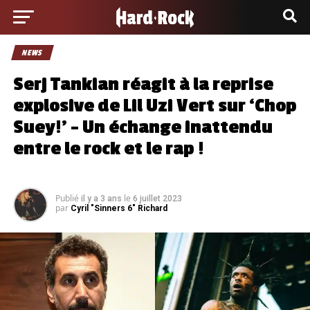
NEWS
Serj Tankian réagit à la reprise
explosive de Lil Uzi Vert sur ‘Chop
Suey!’ – Un échange inattendu
entre le rock et le rap !
Publié
le
il y a 3 ans
6 juillet 2023
par
Cyril "Sinners 6" Richard