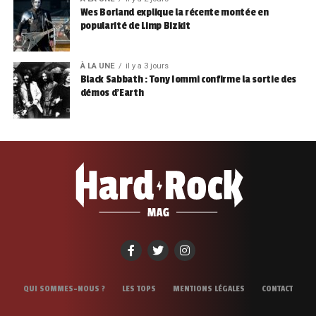
Wes Borland explique la récente montée en
popularité de Limp Bizkit
À LA UNE
il y a 3 jours
Black Sabbath : Tony Iommi confirme la sortie des
démos d’Earth
QUI SOMMES-NOUS ?
LES TOPS
MENTIONS LÉGALES
CONTACT