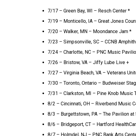
7/17 – Green Bay, WI – Resch Center *
7/19 – Monticello, IA – Great Jones Count
7/20 – Walker, MN – Moondance Jam *
7/23 – Simpsonville, SC – CCNB Amphithe
7/24 – Charlotte, NC – PNC Music Pavili
7/26 – Bristow, VA – Jiffy Lube Live +
7/27 – Virginia Beach, VA – Veterans Uni
7/30 – Toronto, Ontario – Budweiser Sta
7/31 – Clarkston, MI – Pine Knob Music 
8/2 – Cincinnati, OH – Riverbend Music C
8/3 – Burgettstown, PA – The Pavilion at 
8/6 – Bridgeport, CT – Hartford HealthCa
8/7 – Holmdel, NJ – PNC Bank Arts Cente