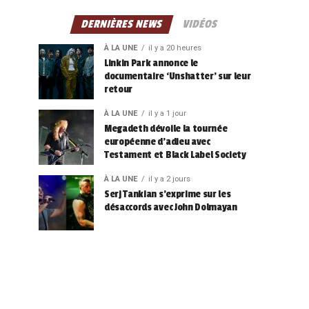
DERNIÈRES NEWS
VIDÉOS
À LA UNE
il y a 20 heures
Linkin Park annonce le
documentaire ‘Unshatter’ sur leur
retour
À LA UNE
il y a 1 jour
Megadeth dévoile la tournée
européenne d’adieu avec
Testament et Black Label Society
À LA UNE
il y a 2 jours
Serj Tankian s’exprime sur les
désaccords avec John Dolmayan