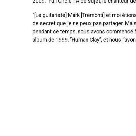
2009, “Full Circle”. À ce sujet, le chanteur d
“[Le guitariste] Mark [Tremonti] et moi éti
de secret que je ne peux pas partager. Ma
pendant ce temps, nous avons commencé à p
album de 1999, “Human Clay”, et nous l’avon