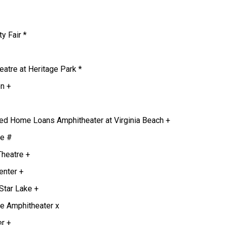
y Fair *
atre at Heritage Park *
on +
ted Home Loans Amphitheater at Virginia Beach +
ge #
Theatre +
enter +
Star Lake +
re Amphitheater x
r +