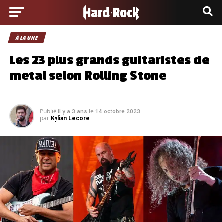
À LA UNE
Les 23 plus grands guitaristes de
metal selon Rolling Stone
Publié
le
il y a 3 ans
14 octobre 2023
par
Kylian Lecore