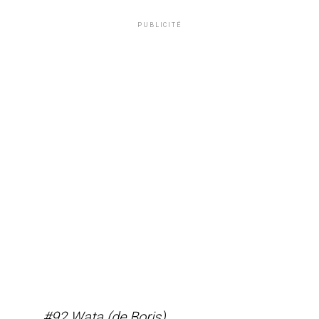
PUBLICITÉ
#92 Wata (de Boris)