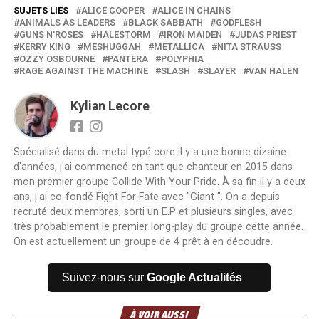
SUJETS LIÉS
ALICE COOPER
ALICE IN CHAINS
ANIMALS AS LEADERS
BLACK SABBATH
GODFLESH
GUNS N'ROSES
HALESTORM
IRON MAIDEN
JUDAS PRIEST
KERRY KING
MESHUGGAH
METALLICA
NITA STRAUSS
OZZY OSBOURNE
PANTERA
POLYPHIA
RAGE AGAINST THE MACHINE
SLASH
SLAYER
VAN HALEN
Kylian Lecore
Spécialisé dans du metal typé core il y a une bonne dizaine
d'années, j'ai commencé en tant que chanteur en 2015 dans
mon premier groupe Collide With Your Pride. À sa fin il y a deux
ans, j'ai co-fondé Fight For Fate avec "Giant ". On a depuis
recruté deux membres, sorti un E.P et plusieurs singles, avec
très probablement le premier long-play du groupe cette année.
On est actuellement un groupe de 4 prêt à en découdre.
Suivez-nous sur
Google Actualités
À VOIR AUSSI