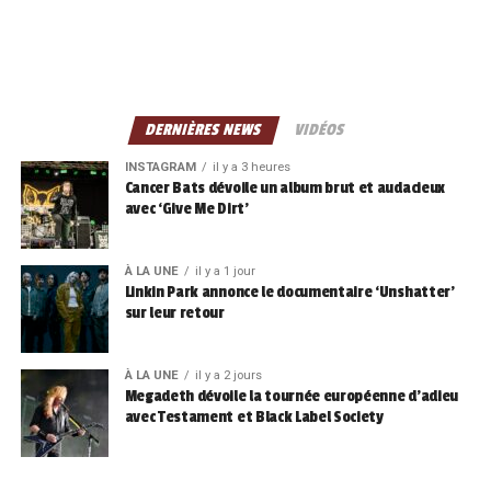
DERNIÈRES NEWS
VIDÉOS
INSTAGRAM
il y a 3 heures
Cancer Bats dévoile un album brut et audacieux
avec ‘Give Me Dirt’
À LA UNE
il y a 1 jour
Linkin Park annonce le documentaire ‘Unshatter’
sur leur retour
À LA UNE
il y a 2 jours
Megadeth dévoile la tournée européenne d’adieu
avec Testament et Black Label Society