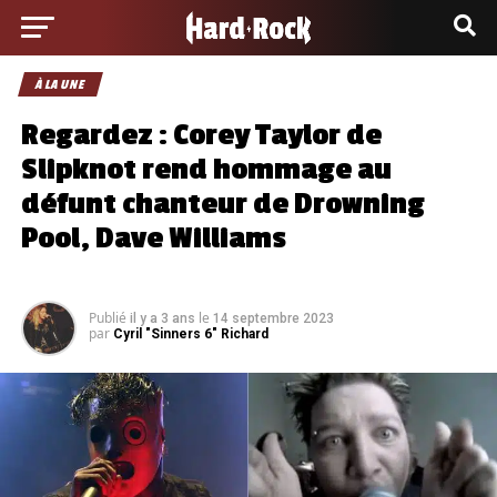
À LA UNE
Regardez : Corey Taylor de
Slipknot rend hommage au
défunt chanteur de Drowning
Pool, Dave Williams
Publié
le
il y a 3 ans
14 septembre 2023
par
Cyril "Sinners 6" Richard