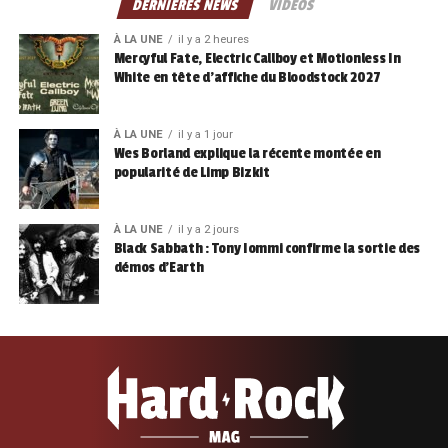
DERNIÈRES NEWS
VIDÉOS
À LA UNE
il y a 2 heures
Mercyful Fate, Electric Callboy et Motionless In
White en tête d’affiche du Bloodstock 2027
À LA UNE
il y a 1 jour
Wes Borland explique la récente montée en
popularité de Limp Bizkit
À LA UNE
il y a 2 jours
Black Sabbath : Tony Iommi confirme la sortie des
démos d’Earth