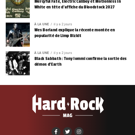
Mercyful Fate, Electric Callboy et Motionless In
White en tête d’affiche du Bloodstock 2027
À LA UNE
il y a 2 jours
Wes Borland explique la récente montée en
popularité de Limp Bizkit
À LA UNE
il y a 2 jours
Black Sabbath : Tony Iommi confirme la sortie des
démos d’Earth