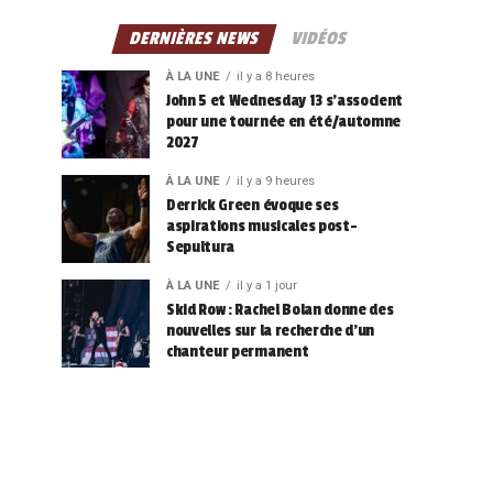
DERNIÈRES NEWS
VIDÉOS
À LA UNE
il y a 8 heures
John 5 et Wednesday 13 s’associent
pour une tournée en été/automne
2027
À LA UNE
il y a 9 heures
Derrick Green évoque ses
aspirations musicales post-
Sepultura
À LA UNE
il y a 1 jour
Skid Row : Rachel Bolan donne des
nouvelles sur la recherche d’un
chanteur permanent