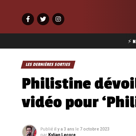
⚡ N
LES DERNIÈRES SORTIES
Philistine dévoi
vidéo pour ‘Phil
Publié
le
il y a 3 ans
7 octobre 2023
par
Kylian Lecore