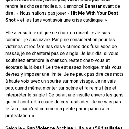
rendre les choses faciles. », a annoncé
Benatar
avant de
dire : « Nous n’allons pas jouer «
Hit Me With Your Best
Shot
» et les fans vont avoir une crise cardiaque. »
Elle a ensuite expliqué ce choix en disant : « Je suis
comme… je suis navré. Par pure considération pour les
victimes et les familles des victimes des fusillades de
masse, je ne chanterai pas ce single. Je leur dis, si vous
souhaitez entendre la chanson, restez chez-vous et
écoutez-la, là-bas ! Le titre est assez ironique, mais vous
devrez y imposer une limite. Je ne peux pas dire ces mots
à haute voix avec un sourire sur mon visage. Je ne vais
pas, quand même, monter sur scène et faire ma fière et
interpréter le single ! Ce serait une insulte envers les gens
qui ont souffert à cause de ces fusillades. Je ne vais pas
le faire, car c’est comme ma petite participation à la
protestation. »
Selon le «
Gun Violence Archive
», il y a eu
59 fusillades