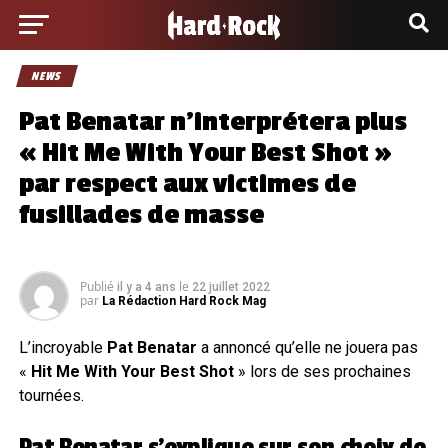
NEWS
Pat Benatar n’interprétera plus
« Hit Me With Your Best Shot »
par respect aux victimes de
fusillades de masse
Publié
le
il y a 4 ans
22 juillet 2022
par
La Rédaction Hard Rock Mag
L’incroyable
Pat Benatar
a annoncé qu’elle ne jouera pas
«
Hit Me With Your Best Shot
» lors de ses prochaines
tournées.