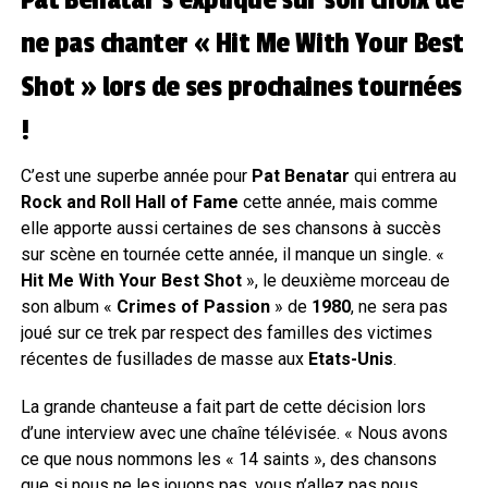
Pat Benatar s’explique sur son choix de
ne pas chanter « Hit Me With Your Best
Shot » lors de ses prochaines tournées
!
C’est une superbe année pour
Pat Benatar
qui entrera au
Rock and Roll Hall of Fame
cette année, mais comme
elle apporte aussi certaines de ses chansons à succès
sur scène en tournée cette année, il manque un single. «
Hit Me With Your Best Shot
», le deuxième morceau de
son album «
Crimes of Passion
» de
1980
, ne sera pas
joué sur ce trek par respect des familles des victimes
récentes de fusillades de masse aux
Etats-Unis
.
La grande chanteuse a fait part de cette décision lors
d’une interview avec une chaîne télévisée. « Nous avons
ce que nous nommons les « 14 saints », des chansons
que si nous ne les jouons pas, vous n’allez pas nous