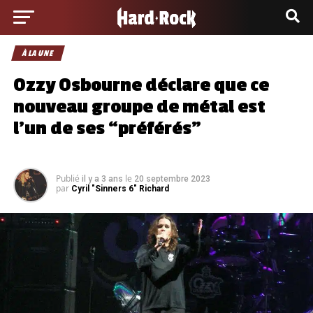
À LA UNE
Ozzy Osbourne déclare que ce
nouveau groupe de métal est
l’un de ses “préférés”
Publié
le
il y a 3 ans
20 septembre 2023
par
Cyril "Sinners 6" Richard