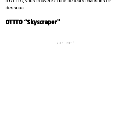
d’OTTTO, vous trouverez l’une de leurs chansons ci-
dessous.
OTTTO “Skyscraper”
PUBLICITÉ