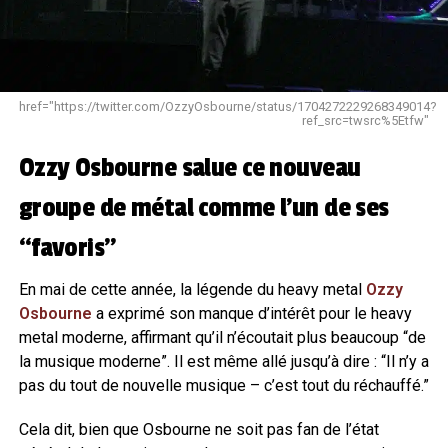
href="https://twitter.com/OzzyOsbourne/status/1704272229268349014?
ref_src=twsrc%5Etfw"
Ozzy Osbourne salue ce nouveau
groupe de métal comme l’un de ses
“favoris”
En mai de cette année, la légende du heavy metal
Ozzy
Osbourne
a exprimé son manque d’intérêt pour le heavy
metal moderne, affirmant qu’il n’écoutait plus beaucoup “de
la musique moderne”. Il est même allé jusqu’à dire : “Il n’y a
pas du tout de nouvelle musique – c’est tout du réchauffé.”
Cela dit, bien que Osbourne ne soit pas fan de l’état