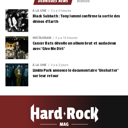
DERNIÈRES NEWS
VIDÉOS
À LA UNE
il y a 5 heures
Black Sabbath : Tony Iommi confirme la sortie des
démos d’Earth
INSTAGRAM
il y a 16 heures
Cancer Bats dévoile un album brut et audacieux
avec ‘Give Me Dirt’
À LA UNE
il y a 2 jours
Linkin Park annonce le documentaire ‘Unshatter’
sur leur retour