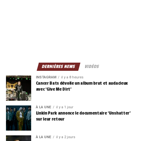
DERNIÈRES NEWS
VIDÉOS
INSTAGRAM
il y a 8 heures
Cancer Bats dévoile un album brut et audacieux
avec ‘Give Me Dirt’
À LA UNE
il y a 1 jour
Linkin Park annonce le documentaire ‘Unshatter’
sur leur retour
À LA UNE
il y a 2 jours