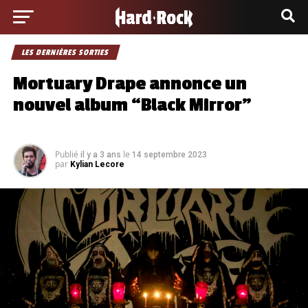
LES DERNIÈRES SORTIES
Mortuary Drape annonce un
nouvel album “Black Mirror”
Publié
le
il y a 3 ans
14 septembre 2023
par
Kylian Lecore