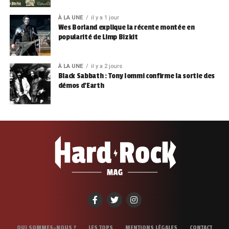
À LA UNE
il y a 1 jour
Wes Borland explique la récente montée en
popularité de Limp Bizkit
À LA UNE
il y a 2 jours
Black Sabbath : Tony Iommi confirme la sortie des
démos d’Earth
QUI SOMMES-NOUS ?
LES TOPS
MENTIONS LÉGALES
CONTACT