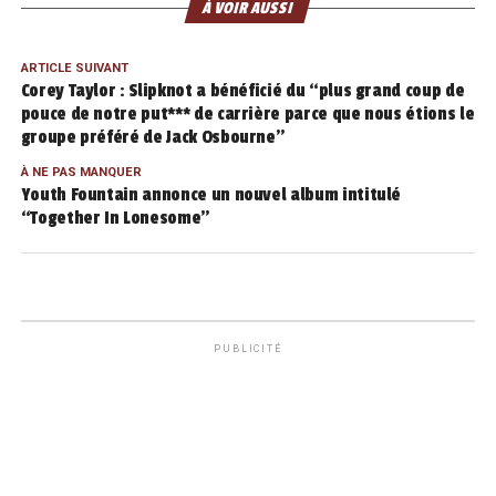
À VOIR AUSSI
ARTICLE SUIVANT
Corey Taylor : Slipknot a bénéficié du “plus grand coup de
pouce de notre put*** de carrière parce que nous étions le
groupe préféré de Jack Osbourne”
À NE PAS MANQUER
Youth Fountain annonce un nouvel album intitulé
“Together In Lonesome”
PUBLICITÉ