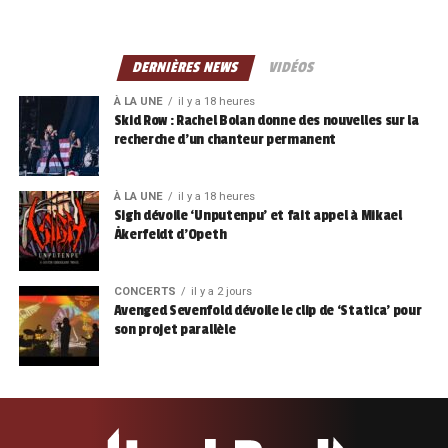
DERNIÈRES NEWS
VIDÉOS
À LA UNE
il y a 18 heures
Skid Row : Rachel Bolan donne des nouvelles sur la
recherche d’un chanteur permanent
À LA UNE
il y a 18 heures
Sigh dévoile ‘Unputenpu’ et fait appel à Mikael
Åkerfeldt d’Opeth
CONCERTS
il y a 2 jours
Avenged Sevenfold dévoile le clip de ‘Statica’ pour
son projet parallèle