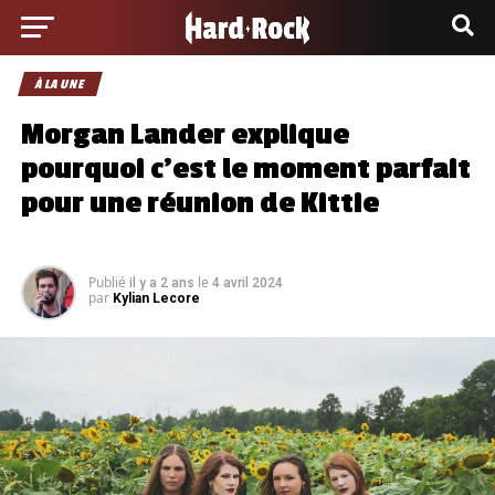
À LA UNE
Morgan Lander explique
pourquoi c’est le moment parfait
pour une réunion de Kittie
Publié
le
il y a 2 ans
4 avril 2024
par
Kylian Lecore