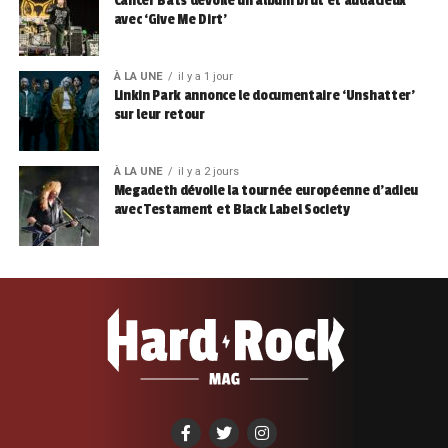
Cancer Bats dévoile un album brut et audacieux
avec ‘Give Me Dirt’
À LA UNE
il y a 1 jour
Linkin Park annonce le documentaire ‘Unshatter’
sur leur retour
À LA UNE
il y a 2 jours
Megadeth dévoile la tournée européenne d’adieu
avec Testament et Black Label Society