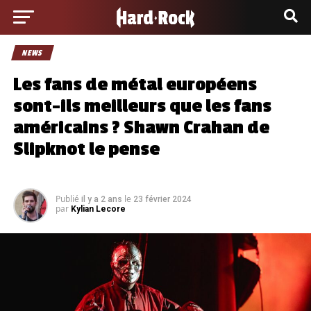
NEWS
Les fans de métal européens
sont-ils meilleurs que les fans
américains ? Shawn Crahan de
Slipknot le pense
Publié
le
il y a 2 ans
23 février 2024
par
Kylian Lecore