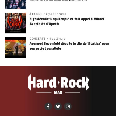
À LA UNE
il y a 12 heures
Sigh dévoile ‘Unputenpu’ et fait appel à Mikael
Åkerfeldt d’Opeth
CONCERTS
il y a 2 jours
Avenged Sevenfold dévoile le clip de ‘Statica’ pour
son projet parallèle