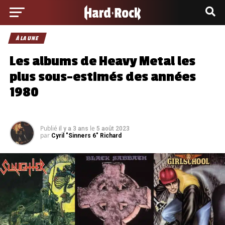
À LA UNE
Les albums de Heavy Metal les
plus sous-estimés des années
1980
Publié
le
il y a 3 ans
5 août 2023
par
Cyril "Sinners 6" Richard