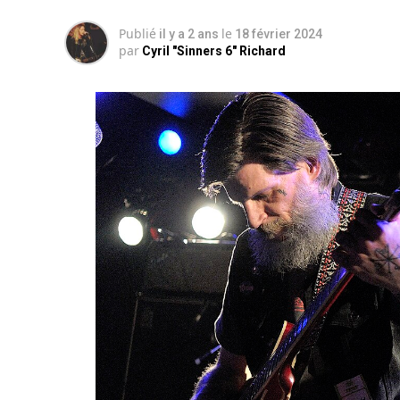
Publié
le
il y a 2 ans
18 février 2024
par
Cyril "Sinners 6" Richard