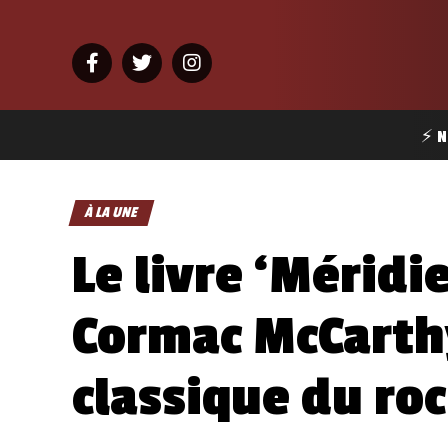
⚡ N
À LA UNE
Le livre ‘Méridi
Cormac McCarthy
classique du ro