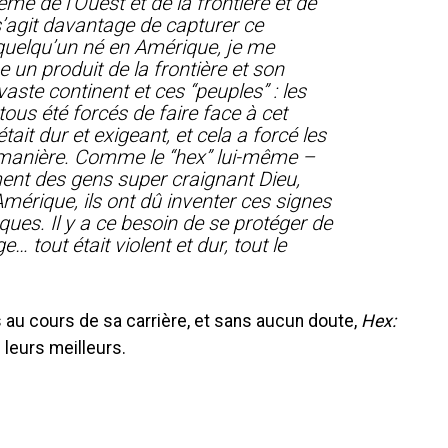
hème de l’Ouest et de la frontière et de
 s’agit davantage de capturer ce
 quelqu’un né en Amérique, je me
un produit de la frontière et son
vaste continent et ces “peuples” : les
tous été forcés de faire face à cet
ait dur et exigeant, et cela a forcé les
e manière. Comme le “hex” lui-même –
nt des gens super craignant Dieu,
mérique, ils ont dû inventer ces signes
ques. Il y a ce besoin de se protéger de
e… tout était violent et dur, tout le
s au cours de sa carrière, et sans aucun doute,
Hex:
 leurs meilleurs.