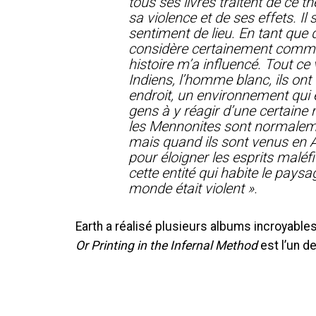
tous ses livres traitent de ce t
sa violence et de ses effets. Il
sentiment de lieu. En tant que
considère certainement comme 
histoire m’a influencé. Tout ce 
Indiens, l’homme blanc, ils ont 
endroit, un environnement qui ét
gens à y réagir d’une certain
les Mennonites sont normaleme
mais quand ils sont venus en A
pour éloigner les esprits maléfi
cette entité qui habite le paysag
monde était violent ».
Earth a réalisé plusieurs albums incroyable
Or Printing in the Infernal Method
est l’un de