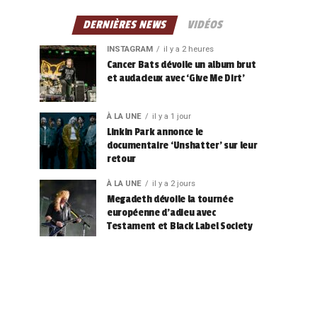
DERNIÈRES NEWS
VIDÉOS
INSTAGRAM
il y a 2 heures
Cancer Bats dévoile un album brut
et audacieux avec ‘Give Me Dirt’
À LA UNE
il y a 1 jour
Linkin Park annonce le
documentaire ‘Unshatter’ sur leur
retour
À LA UNE
il y a 2 jours
Megadeth dévoile la tournée
européenne d’adieu avec
Testament et Black Label Society