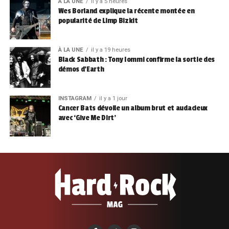
À LA UNE
il y a 5 heures
Wes Borland explique la récente montée en
popularité de Limp Bizkit
À LA UNE
il y a 19 heures
Black Sabbath : Tony Iommi confirme la sortie des
démos d’Earth
INSTAGRAM
il y a 1 jour
Cancer Bats dévoile un album brut et audacieux
avec ‘Give Me Dirt’