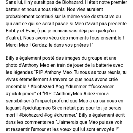
Sans lui, il n’y aurait pas de Biohazard. Il était notre premier
batteur et nous a tous réunis. Nos vies auraient
probablement continué sur la même voie destructive ou
qui sait ce qui se serait passé si Meo n’avait pas présenté
Bobby et Evan, (que je connaissais déjà par quelqu’un
d’autre). Nous avons vécu des moments fous ensemble !
Merci Meo ! Gardez-le dans vos prières !”
Billy a également posté des images du groupe et une
photo d’Anthony Meo en train de jouer de la batterie avec
les légendes “RIP Anthony Meo. Tu nous as tous réunis, tu
vivras éternellement à travers ce que nous avons créé
ensemble ! #biohazard #og #drummer #fuckcancer
#pickitupmeo” et “RIP #AnthonyMeo Aidez-moi à
sensibiliser à l’impact profond que Meo a eu sur nous en
taguant #pickitupmeo Si ce n’était pas pour toi, je serais
mort ! #biohazard #og #drummer.” Billy a également écrit
dans les commentaires “J’aimerais que Meo puisse voir
et ressentir l’amour et les vœux qui lui sont envoyés !”