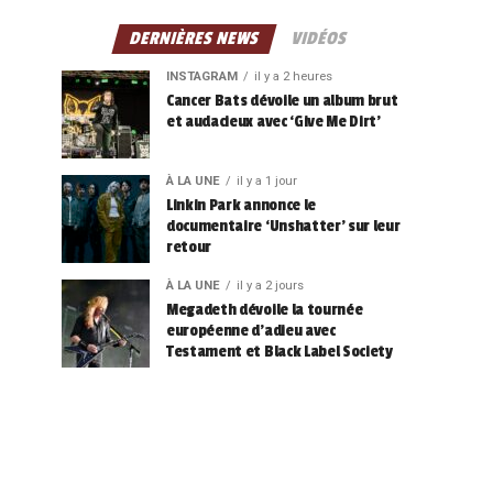
DERNIÈRES NEWS
VIDÉOS
INSTAGRAM
il y a 2 heures
Cancer Bats dévoile un album brut
et audacieux avec ‘Give Me Dirt’
À LA UNE
il y a 1 jour
Linkin Park annonce le
documentaire ‘Unshatter’ sur leur
retour
À LA UNE
il y a 2 jours
Megadeth dévoile la tournée
européenne d’adieu avec
Testament et Black Label Society