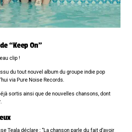
p de “Keep On”
au clip !
t issu du tout nouvel album du groupe indie pop
rd’hui via Pure Noise Records.
éjà sortis ainsi que de nouvelles chansons, dont
.
reux
se Teala déclare : “La chanson parle du fait d’avoir