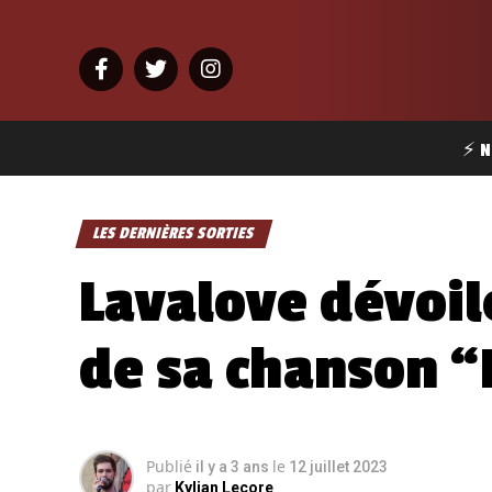
⚡ N
LES DERNIÈRES SORTIES
Lavalove dévoil
de sa chanson 
Publié
le
il y a 3 ans
12 juillet 2023
par
Kylian Lecore