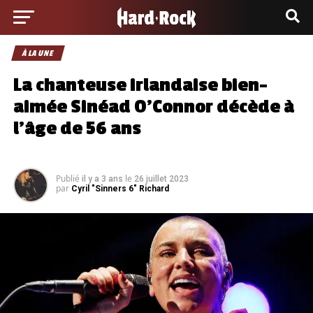
À LA UNE
La chanteuse irlandaise bien-
aimée Sinéad O’Connor décède à
l’âge de 56 ans
Publié
le
il y a 3 ans
26 juillet 2023
par
Cyril "Sinners 6" Richard