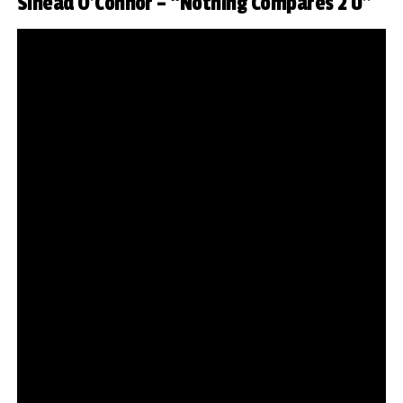
Sinéad O’Connor – “Nothing Compares 2 U”