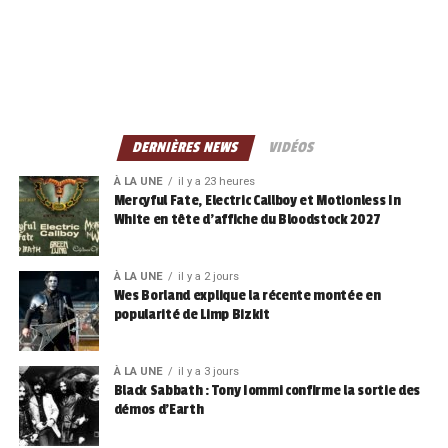
DERNIÈRES NEWS
VIDÉOS
À LA UNE
il y a 23 heures
Mercyful Fate, Electric Callboy et Motionless In
White en tête d’affiche du Bloodstock 2027
À LA UNE
il y a 2 jours
Wes Borland explique la récente montée en
popularité de Limp Bizkit
À LA UNE
il y a 3 jours
Black Sabbath : Tony Iommi confirme la sortie des
démos d’Earth