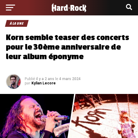
À LA UNE
Korn semble teaser des concerts
pour le 30ème anniversaire de
leur album éponyme
Publié
le
il y a 2 ans
4 mars 2024
par
Kylian Lecore