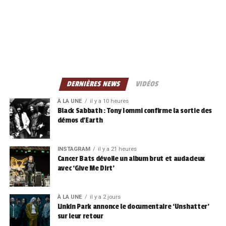
DERNIÈRES NEWS
VIDÉOS
À LA UNE
il y a 10 heures
Black Sabbath : Tony Iommi confirme la sortie des
démos d’Earth
INSTAGRAM
il y a 21 heures
Cancer Bats dévoile un album brut et audacieux
avec ‘Give Me Dirt’
À LA UNE
il y a 2 jours
Linkin Park annonce le documentaire ‘Unshatter’
sur leur retour