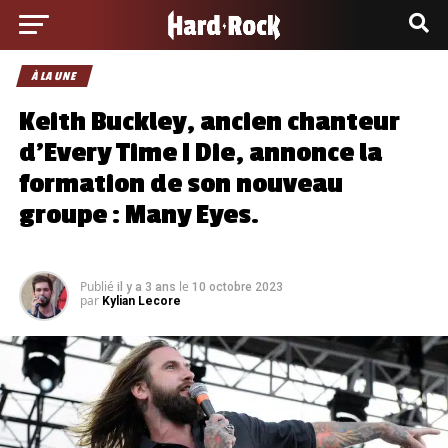
À LA UNE
Keith Buckley, ancien chanteur
d’Every Time I Die, annonce la
formation de son nouveau
groupe : Many Eyes.
Publié
le
il y a 3 ans
10 octobre 2023
par
Kylian Lecore