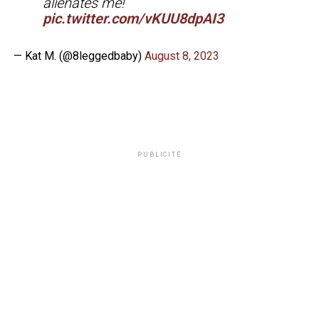
alienates me!”
pic.twitter.com/vKUU8dpAI3
— Kat M. (@8leggedbaby)
August 8, 2023
PUBLICITÉ