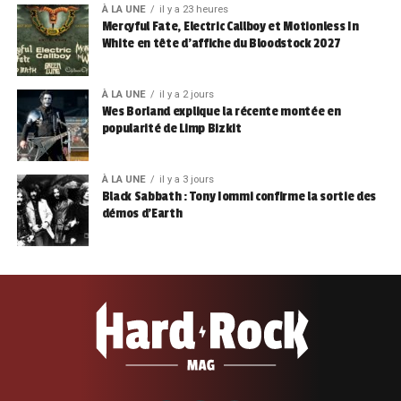
À LA UNE
il y a 23 heures
Mercyful Fate, Electric Callboy et Motionless In
White en tête d’affiche du Bloodstock 2027
À LA UNE
il y a 2 jours
Wes Borland explique la récente montée en
popularité de Limp Bizkit
À LA UNE
il y a 3 jours
Black Sabbath : Tony Iommi confirme la sortie des
démos d’Earth