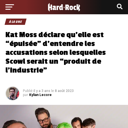
À LA UNE
Kat Moss déclare qu’elle est
“épuisée” d’entendre les
accusations selon lesquelles
Scowl serait un “produit de
l’industrie”
Publié
le
il y a 3 ans
8 août 2023
par
Kylian Lecore