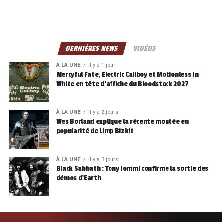
DERNIÈRES NEWS
VIDÉOS
À LA UNE
il y a 1 jour
Mercyful Fate, Electric Callboy et Motionless In
White en tête d’affiche du Bloodstock 2027
À LA UNE
il y a 2 jours
Wes Borland explique la récente montée en
popularité de Limp Bizkit
À LA UNE
il y a 3 jours
Black Sabbath : Tony Iommi confirme la sortie des
démos d’Earth