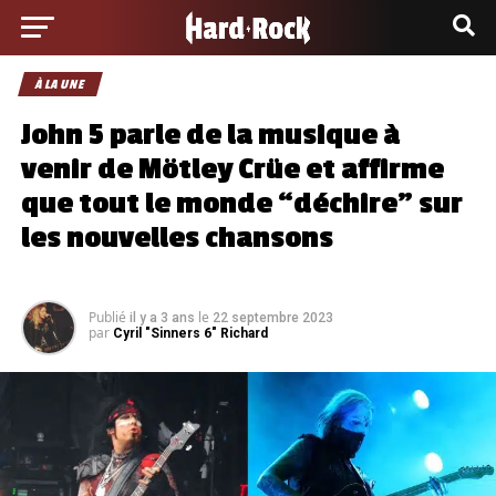
À LA UNE
John 5 parle de la musique à
venir de Mötley Crüe et affirme
que tout le monde “déchire” sur
les nouvelles chansons
Publié
le
il y a 3 ans
22 septembre 2023
par
Cyril "Sinners 6" Richard