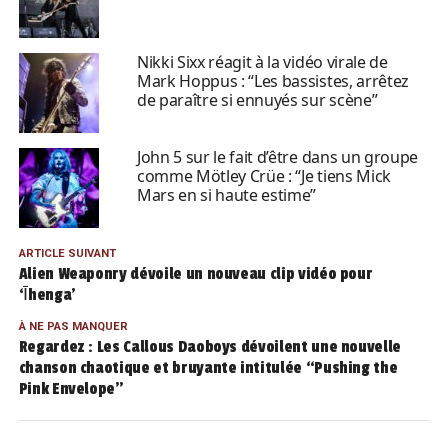
Nikki Sixx réagit à la vidéo virale de
Mark Hoppus : “Les bassistes, arrêtez
de paraître si ennuyés sur scène”
John 5 sur le fait d’être dans un groupe
comme Mötley Crüe : “Je tiens Mick
Mars en si haute estime”
ARTICLE SUIVANT
Alien Weaponry dévoile un nouveau clip vidéo pour
‘Īhenga’
À NE PAS MANQUER
Regardez : Les Callous Daoboys dévoilent une nouvelle
chanson chaotique et bruyante intitulée “Pushing the
Pink Envelope”