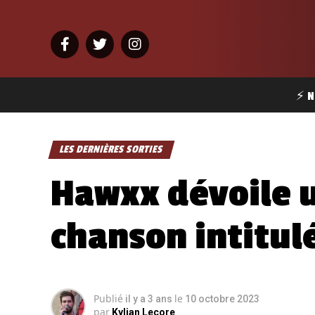
⚡ N
LES DERNIÈRES SORTIES
Hawxx dévoile 
chanson intitulé
Publié
le
il y a 3 ans
10 octobre 2023
par
Kylian Lecore