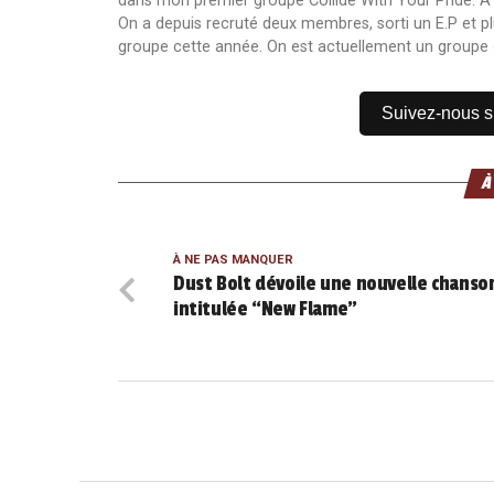
dans mon premier groupe Collide With Your Pride. À sa 
On a depuis recruté deux membres, sorti un E.P et pl
groupe cette année. On est actuellement un groupe 
Suivez-nous 
À
À NE PAS MANQUER
Dust Bolt dévoile une nouvelle chanso
intitulée “New Flame”