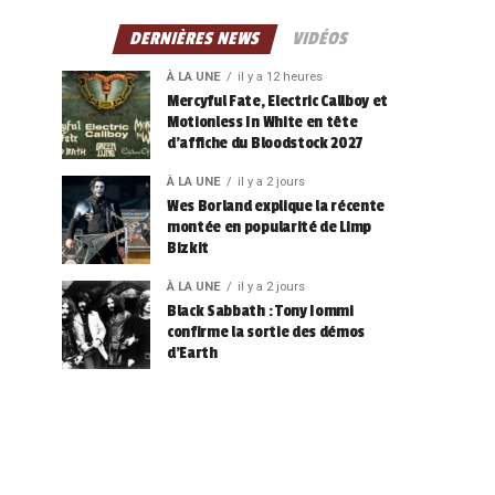
DERNIÈRES NEWS
VIDÉOS
À LA UNE
il y a 12 heures
Mercyful Fate, Electric Callboy et
Motionless In White en tête
d’affiche du Bloodstock 2027
À LA UNE
il y a 2 jours
Wes Borland explique la récente
montée en popularité de Limp
Bizkit
À LA UNE
il y a 2 jours
Black Sabbath : Tony Iommi
confirme la sortie des démos
d’Earth