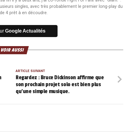
fin il y a deux ans, j'ai co-fondé Fight For Fate avec "Giant ".
usieurs singles, avec très probablement le premier long-play du
de 4 prêt à en découdre.
sur
Google Actualités
 VOIR AUSSI
ARTICLE SUIVANT
n
Regardez : Bruce Dickinson affirme que
son prochain projet solo est bien plus
qu’une simple musique.