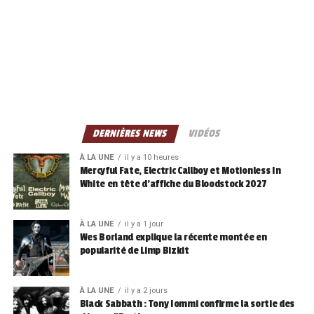
DERNIÈRES NEWS
VIDÉOS
À LA UNE
il y a 10 heures
Mercyful Fate, Electric Callboy et Motionless In
White en tête d’affiche du Bloodstock 2027
À LA UNE
il y a 1 jour
Wes Borland explique la récente montée en
popularité de Limp Bizkit
À LA UNE
il y a 2 jours
Black Sabbath : Tony Iommi confirme la sortie des