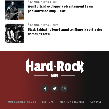
À LA UNE
il y a 1 jour
Wes Borland explique la récente montée en
popularité de Limp Bizkit
À LA UNE
il y a 2 jours
Black Sabbath : Tony Iommi confirme la sortie des
démos d’Earth
QUI SOMMES-NOUS ?
LES TOPS
MENTIONS LÉGALES
CONTACT