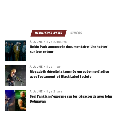
DERNIÈRES NEWS
VIDÉOS
À LA UNE
il y a 20 heures
Linkin Park annonce le documentaire ‘Unshatter’
sur leur retour
À LA UNE
il y a 1 jour
Megadeth dévoile la tournée européenne d’adieu
avec Testament et Black Label Society
À LA UNE
il y a 2 jours
Serj Tankian s’exprime sur les désaccords avec John
Dolmayan