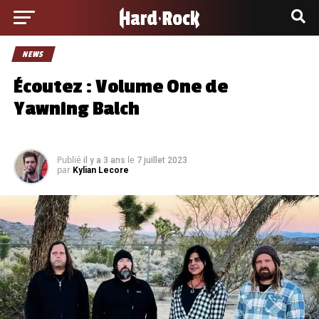
NEWS
Écoutez : Volume One de
Yawning Balch
Publié
le
il y a 3 ans
7 juillet 2023
par
Kylian Lecore