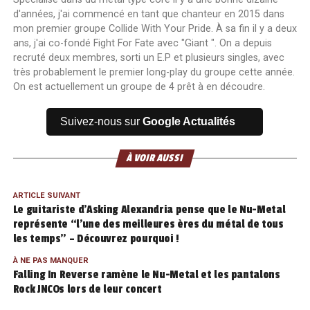
d'années, j'ai commencé en tant que chanteur en 2015 dans
mon premier groupe Collide With Your Pride. À sa fin il y a deux
ans, j'ai co-fondé Fight For Fate avec "Giant ". On a depuis
recruté deux membres, sorti un E.P et plusieurs singles, avec
très probablement le premier long-play du groupe cette année.
On est actuellement un groupe de 4 prêt à en découdre.
Suivez-nous sur
Google Actualités
À VOIR AUSSI
ARTICLE SUIVANT
Le guitariste d’Asking Alexandria pense que le Nu-Metal
représente “l’une des meilleures ères du métal de tous
les temps” – Découvrez pourquoi !
À NE PAS MANQUER
Falling In Reverse ramène le Nu-Metal et les pantalons
Rock JNCOs lors de leur concert