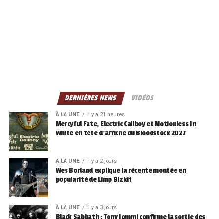
DERNIÈRES NEWS
VIDÉOS
À LA UNE
il y a 21 heures
Mercyful Fate, Electric Callboy et Motionless In
White en tête d’affiche du Bloodstock 2027
À LA UNE
il y a 2 jours
Wes Borland explique la récente montée en
popularité de Limp Bizkit
À LA UNE
il y a 3 jours
Black Sabbath : Tony Iommi confirme la sortie des