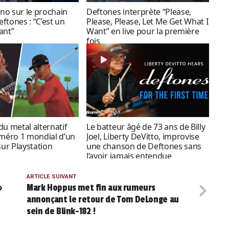
o sur le prochain
Deftones interprète “Please,
ftones : “C’est un
Please, Please, Let Me Get What I
ant”
Want” en live pour la première
fois
du metal alternatif
Le batteur âgé de 73 ans de Billy
uméro 1 mondial d’un
Joel, Liberty DeVitto, improvise
sur Playstation
une chanson de Deftones sans
l’avoir jamais entendue
auparavant
ARTICLE SUIVANT
»
Mark Hoppus met fin aux rumeurs
annonçant le retour de Tom DeLonge au
sein de Blink-182 !