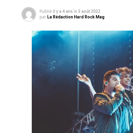
Publié
le
il y a 4 ans
3 août 2022
par
La Rédaction Hard Rock Mag