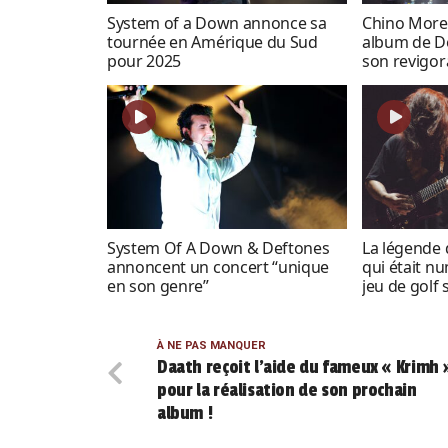
System of a Down annonce sa
Chino Moren
tournée en Amérique du Sud
album de De
pour 2025
son revigor
System Of A Down & Deftones
La légende 
annoncent un concert “unique
qui était n
en son genre”
jeu de golf 
À NE PAS MANQUER
Daath reçoit l’aide du fameux « Krimh 
pour la réalisation de son prochain
album !