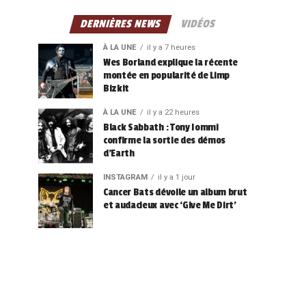
DERNIÈRES NEWS
VIDÉOS
À LA UNE
il y a 7 heures
Wes Borland explique la récente
montée en popularité de Limp
Bizkit
À LA UNE
il y a 22 heures
Black Sabbath : Tony Iommi
confirme la sortie des démos
d’Earth
INSTAGRAM
il y a 1 jour
Cancer Bats dévoile un album brut
et audacieux avec ‘Give Me Dirt’