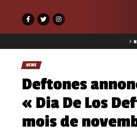
⚡ N
NEWS
Deftones annonc
« Dia De Los Def
mois de novemb