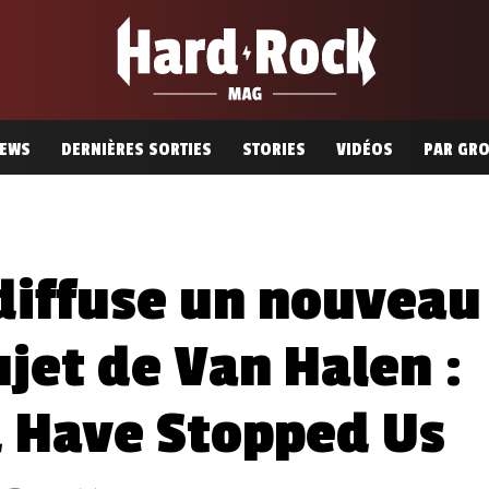
EWS
DERNIÈRES SORTIES
STORIES
VIDÉOS
PAR GR
diffuse un nouveau
ujet de Van Halen :
d Have Stopped Us