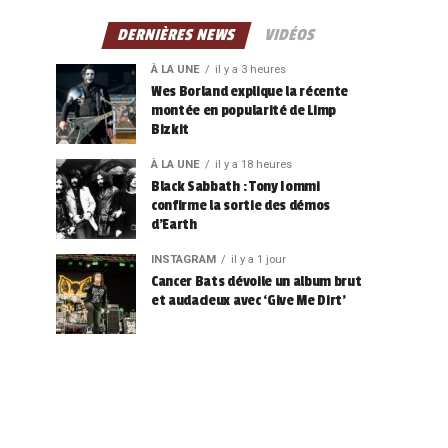
DERNIÈRES NEWS
VIDÉOS
À LA UNE
il y a 3 heures
Wes Borland explique la récente
montée en popularité de Limp
Bizkit
À LA UNE
il y a 18 heures
Black Sabbath : Tony Iommi
confirme la sortie des démos
d’Earth
INSTAGRAM
il y a 1 jour
Cancer Bats dévoile un album brut
et audacieux avec ‘Give Me Dirt’