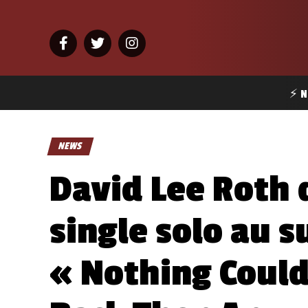
⚡ N
NEWS
David Lee Roth 
single solo au s
« Nothing Coul