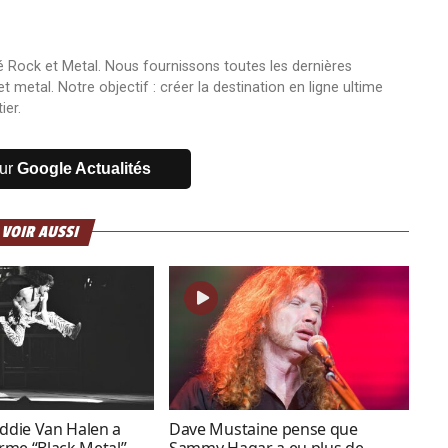
 Rock et Metal. Nous fournissons toutes les dernières
 metal. Notre objectif : créer la destination en ligne ultime
ier.
sur
Google Actualités
 VOIR AUSSI
die Van Halen a
Dave Mustaine pense que
erme “Black Metal”
Sammy Hagar a eu plus de