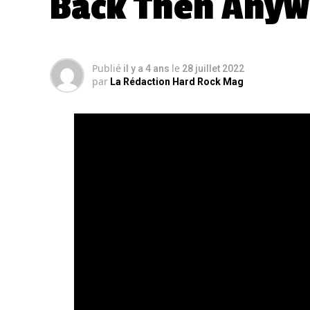
Back Then Anyw
Publié
le
il y a 4 ans
28 juillet 2022
par
La Rédaction Hard Rock Mag