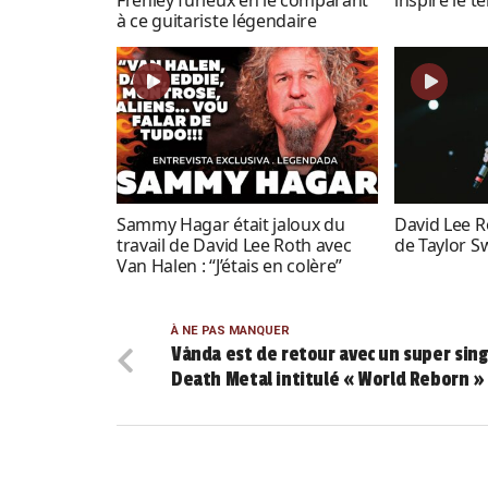
à ce guitariste légendaire
Sammy Hagar était jaloux du
David Lee R
travail de David Lee Roth avec
de Taylor Sw
Van Halen : “J’étais en colère”
À NE PAS MANQUER
Vånda est de retour avec un super sing
Death Metal intitulé « World Reborn »