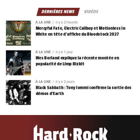
DERNIÈRES NEWS
VIDÉOS
À LA UNE
il y a 2 heures
Mercyful Fate, Electric Callboy et Motionless In
White en tête d’affiche du Bloodstock 2027
À LA UNE
il y a 1 jour
Wes Borland explique la récente montée en
popularité de Limp Bizkit
À LA UNE
il y a 2 jours
Black Sabbath : Tony Iommi confirme la sortie des
démos d’Earth