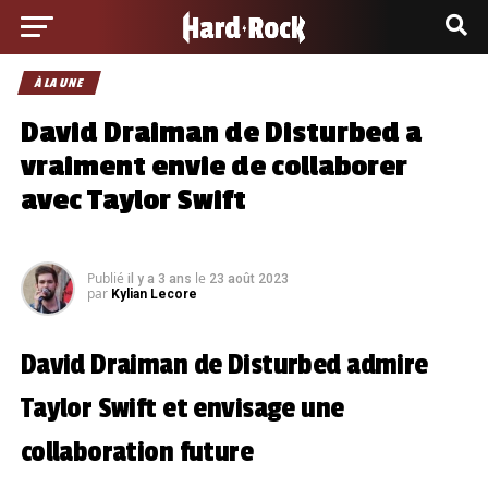
À LA UNE
David Draiman de Disturbed a
vraiment envie de collaborer
avec Taylor Swift
Publié
le
il y a 3 ans
23 août 2023
par
Kylian Lecore
David Draiman de Disturbed admire
Taylor Swift et envisage une
collaboration future