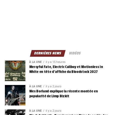
DERNIÈRES NEWS
VIDÉOS
À LA UNE
il y a 15 heures
Mercyful Fate, Electric Callboy et Motionless In
White en tête d’affiche du Bloodstock 2027
À LA UNE
il y a 2 jours
Wes Borland explique la récente montée en
popularité de Limp Bizkit
À LA UNE
il y a 2 jours