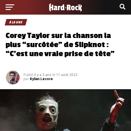
À LA UNE
Corey Taylor sur la chanson la
plus “surcôtée” de Slipknot :
“C’est une vraie prise de tête”
Publié
le
il y a 3 ans
11 août 2023
par
Kylian Lecore