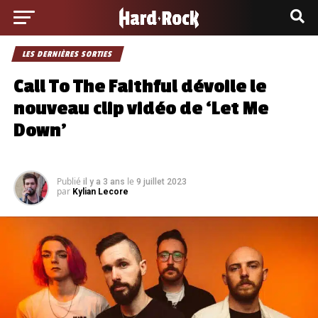
LES DERNIÈRES SORTIES
Call To The Faithful dévoile le
nouveau clip vidéo de ‘Let Me
Down’
Publié
le
il y a 3 ans
9 juillet 2023
par
Kylian Lecore