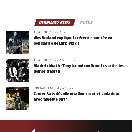
DERNIÈRES NEWS
VIDÉOS
À LA UNE
il y a 1 heure
Wes Borland explique la récente montée en
popularité de Limp Bizkit
À LA UNE
il y a 16 heures
Black Sabbath : Tony Iommi confirme la sortie des
démos d’Earth
INSTAGRAM
il y a 1 jour
Cancer Bats dévoile un album brut et audacieux
avec ‘Give Me Dirt’