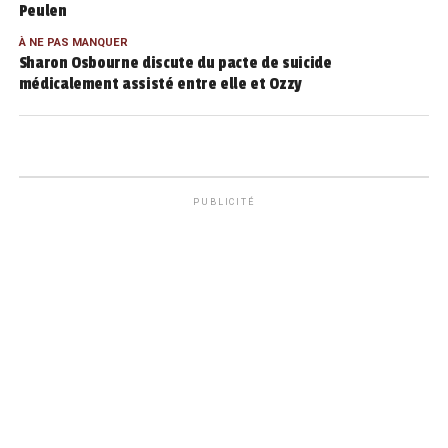
Peulen
À NE PAS MANQUER
Sharon Osbourne discute du pacte de suicide
médicalement assisté entre elle et Ozzy
PUBLICITÉ