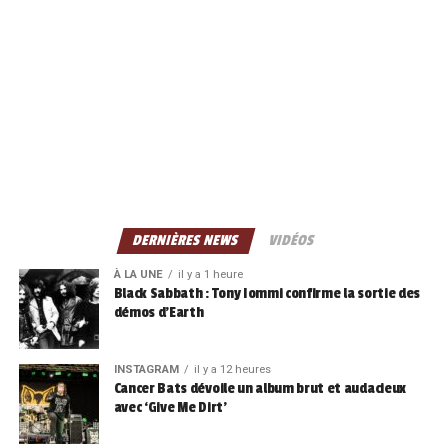
DERNIÈRES NEWS
VIDÉOS
À LA UNE
il y a 1 heure
Black Sabbath : Tony Iommi confirme la sortie des
démos d’Earth
INSTAGRAM
il y a 12 heures
Cancer Bats dévoile un album brut et audacieux
avec ‘Give Me Dirt’