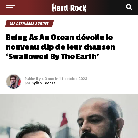
LES DERNIÈRES SORTIES
Being As An Ocean dévoile le
nouveau clip de leur chanson
‘Swallowed By The Earth’
Publié
le
il y a 3 ans
11 octobre 2023
par
Kylian Lecore