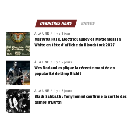
DERNIÈRES NEWS
VIDEOS
À LA UNE
il y a 1 jour
Mercyful Fate, Electric Callboy et Motionless In
White en tête d’affiche du Bloodstock 2027
À LA UNE
il y a 2 jours
Wes Borland explique la récente montée en
popularité de Limp Bizkit
À LA UNE
il y a 3 jours
Black Sabbath : Tony Iommi confirme la sortie des
démos d’Earth