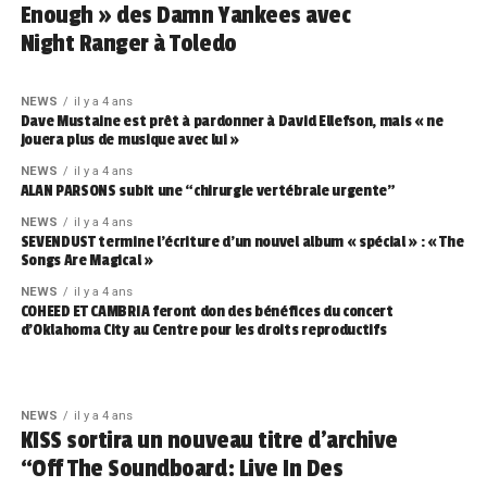
Enough » des Damn Yankees avec
Night Ranger à Toledo
NEWS
il y a 4 ans
Dave Mustaine est prêt à pardonner à David Ellefson, mais « ne
jouera plus de musique avec lui »
NEWS
il y a 4 ans
ALAN PARSONS subit une “chirurgie vertébrale urgente”
NEWS
il y a 4 ans
SEVENDUST termine l’écriture d’un nouvel album « spécial » : « The
Songs Are Magical »
NEWS
il y a 4 ans
COHEED ET CAMBRIA feront don des bénéfices du concert
d’Oklahoma City au Centre pour les droits reproductifs
NEWS
il y a 4 ans
KISS sortira un nouveau titre d’archive
“Off The Soundboard: Live In Des