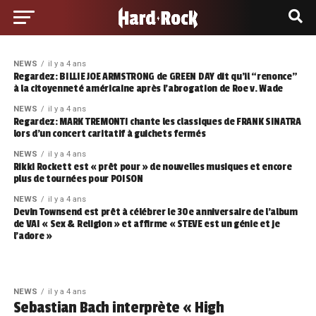
NEWS
il y a 4 ans
Regardez: BILLIE JOE ARMSTRONG de GREEN DAY dit qu’il “renonce”
à la citoyenneté américaine après l’abrogation de Roe v. Wade
NEWS
il y a 4 ans
Regardez: MARK TREMONTI chante les classiques de FRANK SINATRA
lors d’un concert caritatif à guichets fermés
NEWS
il y a 4 ans
Rikki Rockett est « prêt pour » de nouvelles musiques et encore
plus de tournées pour POISON
NEWS
il y a 4 ans
Devin Townsend est prêt à célébrer le 30e anniversaire de l’album
de VAI « Sex & Religion » et affirme « STEVE est un génie et je
l’adore »
NEWS
il y a 4 ans
Sebastian Bach interprète « High