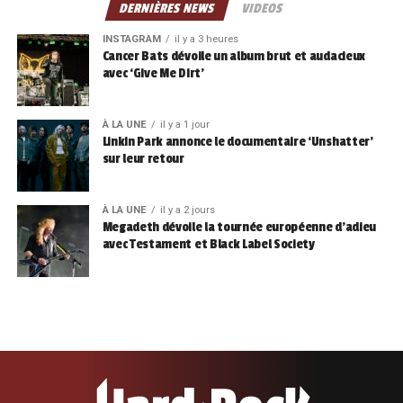
DERNIÈRES NEWS
VIDEOS
INSTAGRAM
il y a 3 heures
Cancer Bats dévoile un album brut et audacieux
avec ‘Give Me Dirt’
À LA UNE
il y a 1 jour
Linkin Park annonce le documentaire ‘Unshatter’
sur leur retour
À LA UNE
il y a 2 jours
Megadeth dévoile la tournée européenne d’adieu
avec Testament et Black Label Society