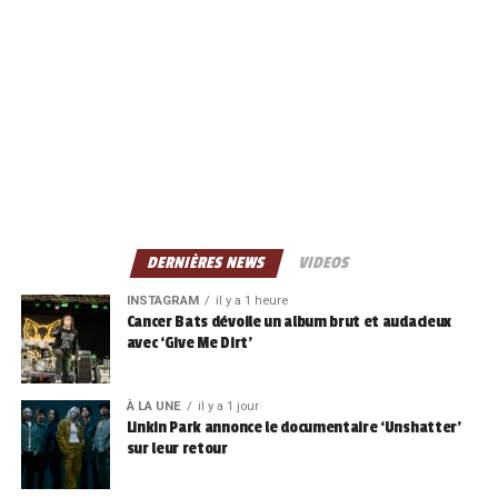
DERNIÈRES NEWS
VIDEOS
INSTAGRAM
il y a 1 heure
Cancer Bats dévoile un album brut et audacieux
avec ‘Give Me Dirt’
À LA UNE
il y a 1 jour
Linkin Park annonce le documentaire ‘Unshatter’
sur leur retour