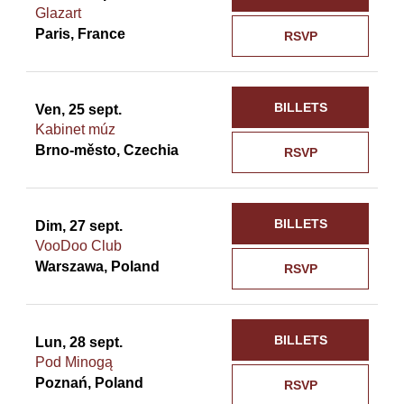
Glazart
Paris, France
RSVP
BILLETS
Ven, 25 sept.
Kabinet múz
Brno-město, Czechia
RSVP
BILLETS
Dim, 27 sept.
VooDoo Club
Warszawa, Poland
RSVP
BILLETS
Lun, 28 sept.
Pod Minogą
Poznań, Poland
RSVP